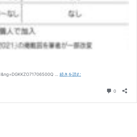
あ
ng=DGKKZO71706500Q …
続きを読む
な
た
コメント
0
の
会
社
は、
選
ば
れ