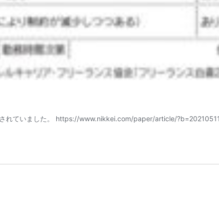
ps://www.nikkei.com/paper/article/?b=20210511&