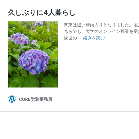
久しぶりに4人暮らし
関東は遅い梅雨入りとなりました。地
ちらでも、大学のオンライン授業を受
久
隔世の …
続きを読む
し
ぶ
り
に
4
人
暮
ら
し
CURE労務事務所