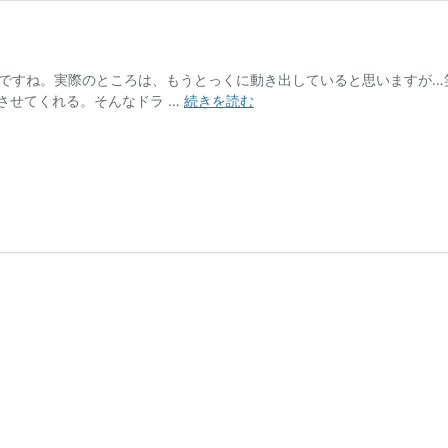
日ですね。実際のところは、もうとっくに動き出していると思いますが…
優
させてくれる。そんなドラ …
続きを読む
秀
な
人
は
ど
こ
に
い
る？