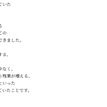
ていた
る
ての
できました。
する、
少なく、
り残業が増える、
といった
ていたことです。