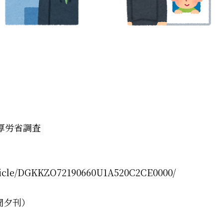
厚労省調査
rticle/DGKKZO72190660U1A520C2CE0000/
聞夕刊）