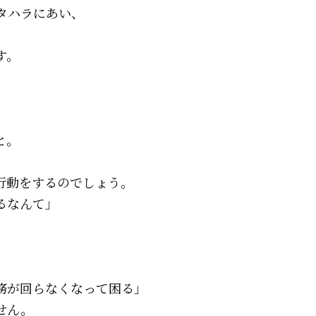
タハラにあい、
す。
、
と。
行動をするのでしょう。
るなんて」
務が回らなくなって困る」
せん。