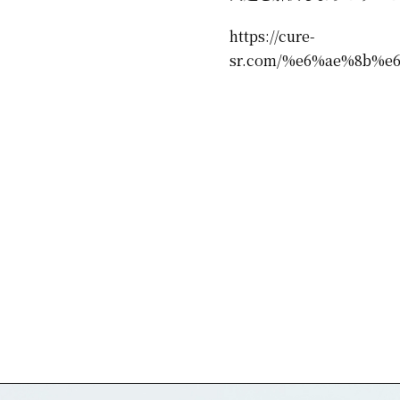
https://cure-
sr.com/%e6%ae%8b%