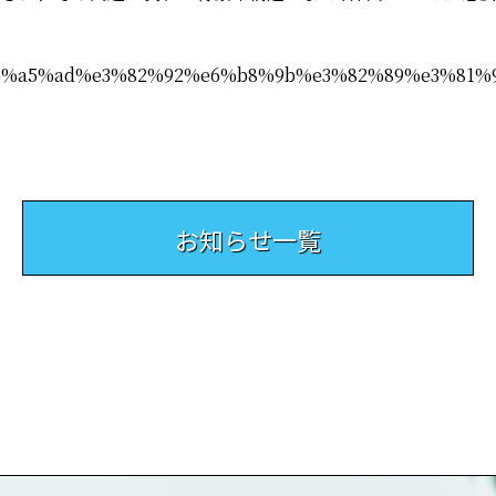
e6%a5%ad%e3%82%92%e6%b8%9b%e3%82%89%e3%81%9
お知らせ一覧