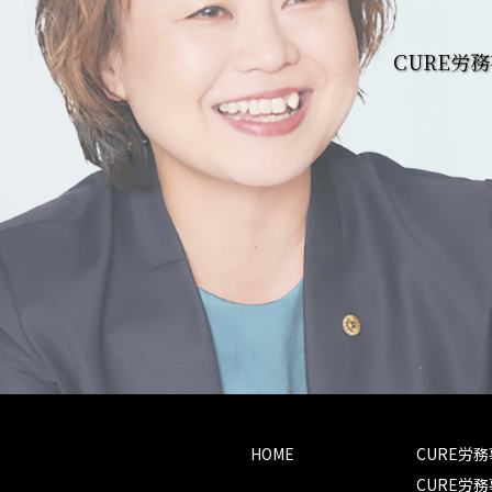
CURE労
HOME
CURE労
CURE労