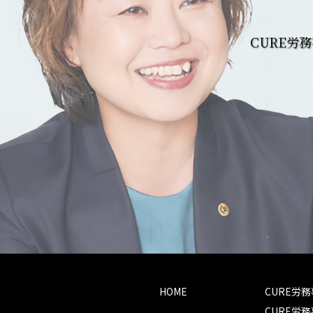
CURE労
HOME
CURE労
CURE労